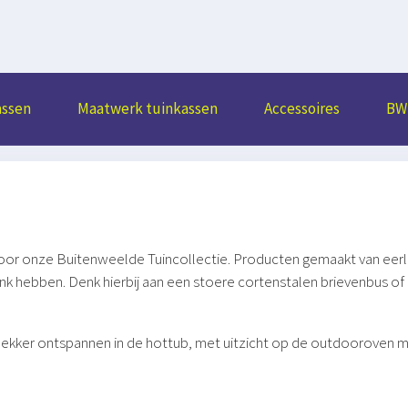
assen
Maatwerk tuinkassen
Accessoires
BW 
or onze Buitenweelde Tuincollectie. Producten gemaakt van eerlij
 hebben. Denk hierbij aan een stoere cortenstalen brievenbus of 
l, of lekker ontspannen in de hottub, met uitzicht op de outdooroven m