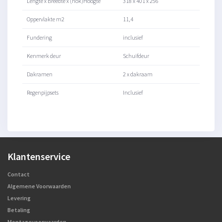
Lengte x Breedte x (nok)Hoogte
318 x 401 x 256
Oppervlakte m2
11,4
Fundering
inclusief
Kenmerk deur
Schuifdeur
Dakramen
2 x dakraam
Regenpijpsets
Inclusief
Klantenservice
Contact
Algemene Voorwaarden
Levering
Betaling
Montagevoorwaarden