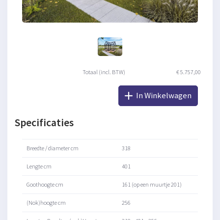
Totaal (incl. BTW)
€ 5.757,00
In Winkelwagen
Specificaties
Breedte / diameter cm
318
Lengte cm
401
Goothoogte cm
161 (op een muurtje 201)
(Nok)hoogte cm
256