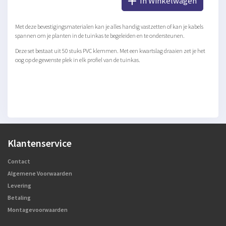
In Winkelwagen
Met deze bevestigingsmaterialen kan je alles handig vastzetten of kan je kabels
spannen om je planten in de tuinkas te begeleiden en te ondersteunen.
Deze set bestaat uit 50 stuks PVC klemmen. Met een kwartslag draaien zet je het
oog op de gewenste plek in elk profiel van de tuinkas.
Klantenservice
Contact
Algemene Voorwaarden
Levering
Betaling
Montagevoorwaarden