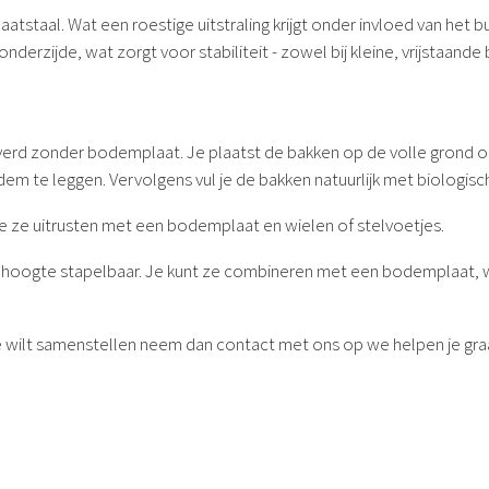
atstaal. Wat een roestige uitstraling krijgt onder invloed van het
rzijde, wat zorgt voor stabiliteit - zowel bij kleine, vrijstaande 
 zonder bodemplaat. Je plaatst de bakken op de volle grond of op 
 te leggen. Vervolgens vul je de bakken natuurlijk met biologisc
 je ze uitrusten met een bodemplaat en wielen of stelvoetjes.
e hoogte stapelbaar. Je kunt ze combineren met een bodemplaat, wie
je wilt samenstellen neem dan contact met ons op we helpen je gr