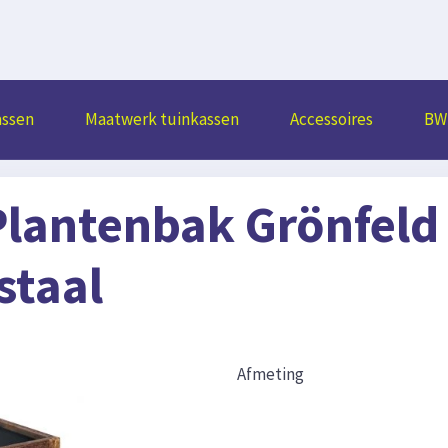
assen
Maatwerk tuinkassen
Accessoires
BW 
Plantenbak Grönfeld
staal
Afmeting