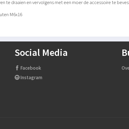
ven te draaien en vervolgens met een moer de accessoire te beves
outen M6x16
Social Media
B
Facebook
Ove
Instagram