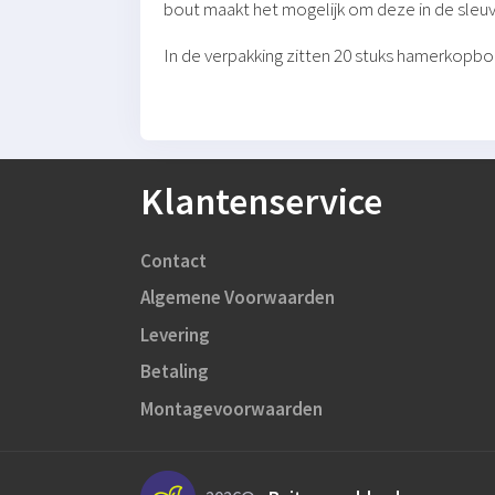
bout maakt het mogelijk om deze in de sleu
In de verpakking zitten 20 stuks hamerkopb
Klantenservice
Contact
Algemene Voorwaarden
Levering
Betaling
Montagevoorwaarden