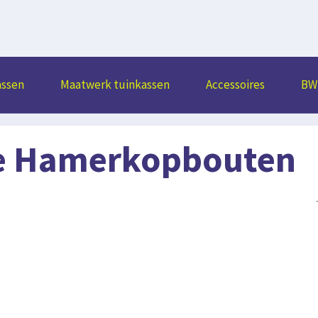
assen
Maatwerk tuinkassen
Accessoires
BW 
je Hamerkopbouten