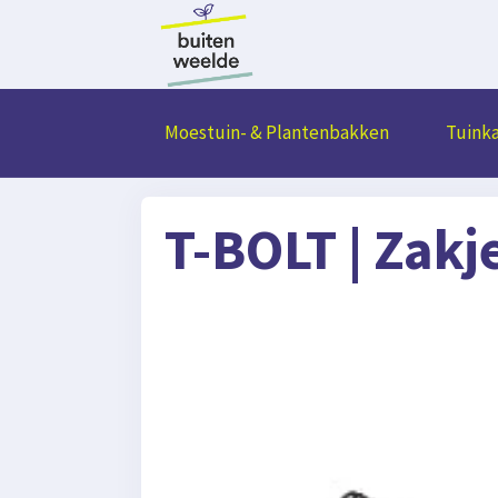
Moestuin- & Plantenbakken
Tuink
T-BOLT | Zak