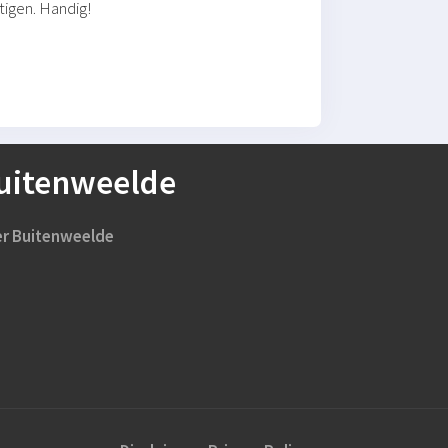
tigen. Handig!
uitenweelde
r Buitenweelde