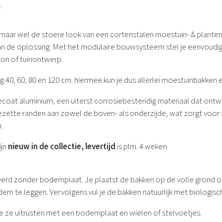
n maar wel de stoere look van een cortenstalen moestuin- & plant
 dan de oplossing. Met het modulaire bouwsysteem stel je eenvoudi
lkon of tuinontwerp.
g 40, 60, 80 en 120 cm. hiermee kun je dus allerlei moestuinbakke
coat aluminium, een uiterst corrosiebestendig materiaal dat ontwo
te randen aan zowel de boven- als onderzijde, wat zorgt voor stabi
n.
ijn
nieuw in de collectie, levertijd
is plm. 4 weken
 zonder bodemplaat. Je plaatst de bakken op de volle grond of op 
 te leggen. Vervolgens vul je de bakken natuurlijk met biologisc
 je ze uitrusten met een bodemplaat en wielen of stelvoetjes.