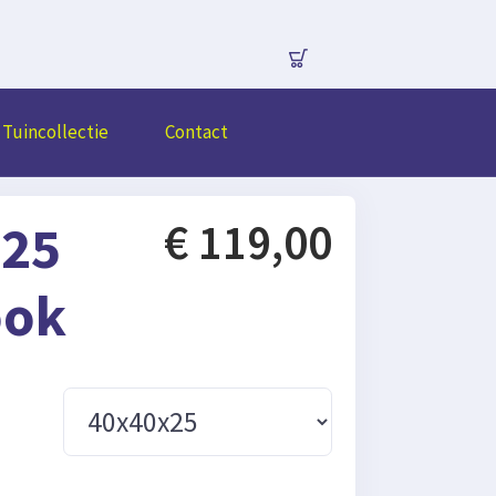
Tuincollectie
Contact
 25
€ 119,00
ook