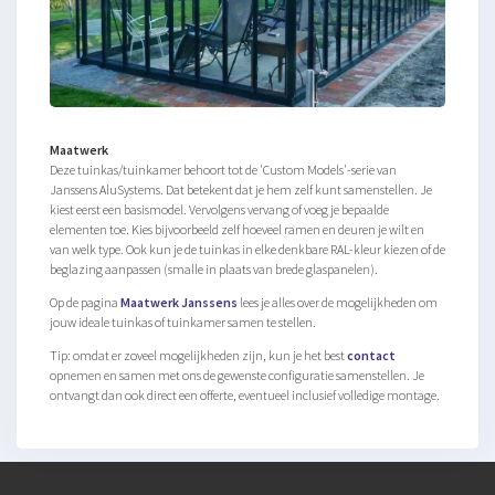
Maatwerk
Deze tuinkas/tuinkamer behoort tot de 'Custom Models'-serie van
Janssens AluSystems. Dat betekent dat je hem zelf kunt samenstellen. Je
kiest eerst een basismodel. Vervolgens vervang of voeg je bepaalde
elementen toe. Kies bijvoorbeeld zelf hoeveel ramen en deuren je wilt en
van welk type. Ook kun je de tuinkas in elke denkbare RAL-kleur kiezen of de
beglazing aanpassen (smalle in plaats van brede glaspanelen).
Op de pagina
Maatwerk Janssens
lees je alles over de mogelijkheden om
jouw ideale tuinkas of tuinkamer samen te stellen.
Tip: omdat er zoveel mogelijkheden zijn, kun je het best
contact
opnemen en samen met ons de gewenste configuratie samenstellen. Je
ontvangt dan ook direct een offerte, eventueel inclusief volledige montage.