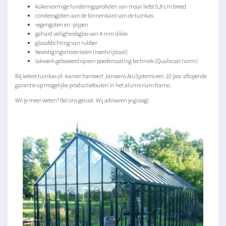
kokervormige funderingsprofielen van maar liefst 5,8 cm breed
condensgoten aan de binnenkant van de tuinkas
regengoten en -pijpen
gehard veiligheidsglas van 4 mm dikte
glasafdichting van rubber
bevestigingsmaterialen (roestvrijstaal)
lakwerk gebaseerd op een poedercoating techniek (Qualicoat norm)
Bij iedere tuinkas of -kamer hanteert Janssens AluSystems een 10 jaar aflopende
garantie op mogelijke productiefouten in het aluminium frame.
Wil je meer weten? Bel ons gerust. Wij adviseren je graag!