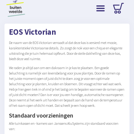
EOS Victorian
De naam van de EOS Victorian verraadt al dat deze kas is versierd met mooie,
karakteristieke Victoriaanse details. Zo zorgt de nok voor een chique en elegante
uitstraling die je tuin helemaal opfleurt. Door de steile dakhelling van deze kas,
biedt deze veel ruimte.
We raden je altijd aan om een dakraam in je kas te plaatsen. Een goede
beluchting is namelijk van levensbelang voor jouw plantjes. Door de ramen op
het juiste moment open of juist dicht te doen zorg je voor een optimale
beluchting voor je planten, kruiden en bloemen. Dit vraagt echter wel wat werk.
Heb je hier geen trek in of vind je het lastig om te bepalen wanneer de ramen open
of juist dicht moeten? Dan is er voor jou een handige, automatische raamopener.
Deze neemt al het werk uit handen en bepaalt aan de hand van de temperatuur
of het raam open of dicht moet. Dat scheelt je een hoop werk.
Standaard voorzieningen
Alle tuinkassen en -kamers van Janssens AluSystems zijn standaard voorzien
van: