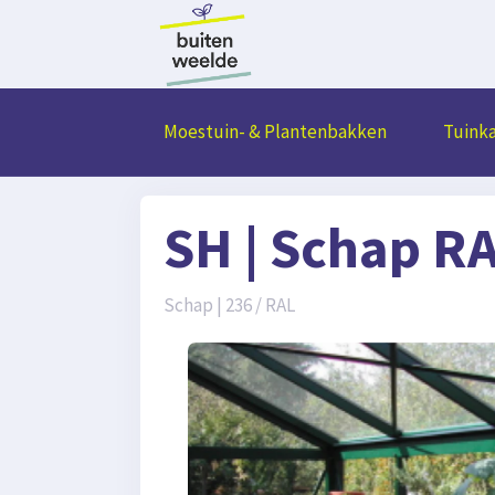
Moestuin- & Plantenbakken
Tuink
SH | Schap R
Schap | 236 / RAL